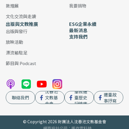
敦煌展
我要捐物
文化交流與走讀
出版與文教推廣
ESG企業永續
最新消息
出版與發行
支持我們
放映活動
漂流箱駐足
節目與 Podcast
沈春池
搶救遷
遷臺故
聯絡我們
文教基
臺歷史
事抒寫
金會
記憶庫
© Copyright 2026 財團法人沈春池文教基金會
網頁設計公司
：振作雲科技