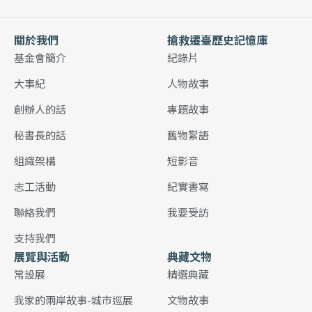
關於我們
搶救遷臺歷史記憶庫
基金會簡介
紀錄片
大事紀
人物故事
創辦人的話
專題故事
秘書長的話
舊物絮語
組織架構
短影音
志工活動
紀實書寫
聯絡我們
我要受訪
支持我們
展覽與活動
典藏文物
常設展
精選典藏
我家的兩岸故事-城市巡展
文物故事