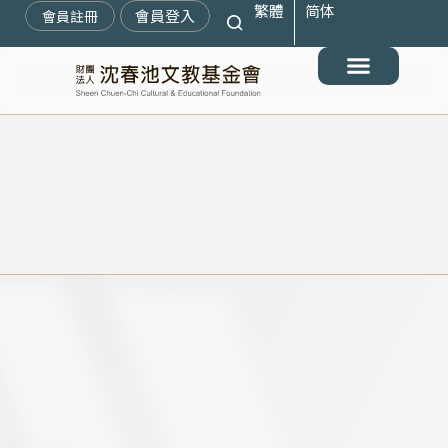
繁體
简体
跳
會員登入
會員註冊
至
主
要
最新消息
關於我們
搶救遷臺歷史記憶庫
展覽與活動
典藏文物
出版與文教推廣
支持我們
內
容