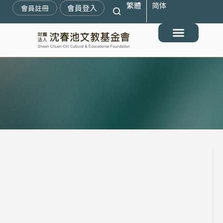
繁體
简体
跳
會員登入
會員註冊
至
主
要
最新消息
關於我們
搶救遷臺歷史記憶庫
展覽與活動
典藏文物
出版與文教推廣
支持我們
內
容