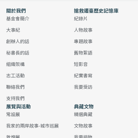
關於我們
搶救遷臺歷史記憶庫
基金會簡介
紀錄片
大事紀
人物故事
創辦人的話
專題故事
秘書長的話
舊物絮語
組織架構
短影音
志工活動
紀實書寫
聯絡我們
我要受訪
支持我們
展覽與活動
典藏文物
常設展
精選典藏
我家的兩岸故事-城市巡展
文物故事
敦煌展
我要捐物