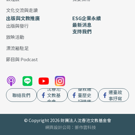
文化交流與走讀
出版與文教推廣
ESG企業永續
最新消息
出版與發行
支持我們
放映活動
漂流箱駐足
節目與 Podcast
沈春池
搶救遷
遷臺故
聯絡我們
文教基
臺歷史
事抒寫
金會
記憶庫
© Copyright 2026 財團法人沈春池文教基金會
網頁設計公司
：振作雲科技