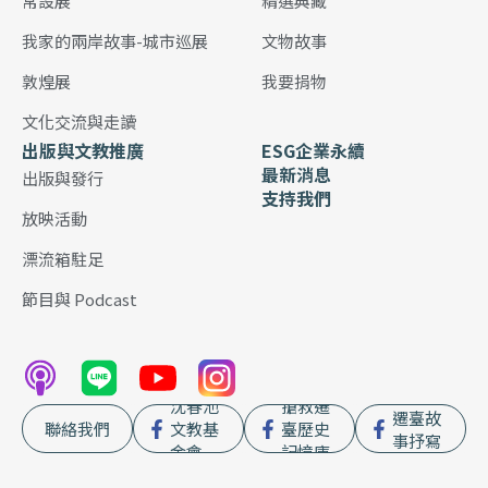
常設展
精選典藏
我家的兩岸故事-城市巡展
文物故事
敦煌展
我要捐物
文化交流與走讀
出版與文教推廣
ESG企業永續
最新消息
出版與發行
支持我們
放映活動
漂流箱駐足
節目與 Podcast
沈春池
搶救遷
遷臺故
聯絡我們
文教基
臺歷史
事抒寫
金會
記憶庫