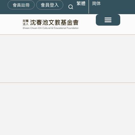
繁體
简体
跳
會員登入
會員註冊
至
主
要
最新消息
關於我們
搶救遷臺歷史記憶庫
展覽與活動
典藏文物
出版與文教推廣
支持我們
內
容