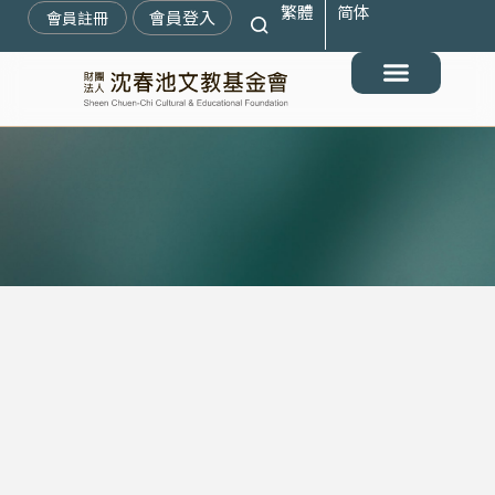
繁體
简体
跳
會員登入
會員註冊
至
主
要
最新消息
關於我們
搶救遷臺歷史記憶庫
展覽與活動
典藏文物
出版與文教推廣
支持我們
內
容