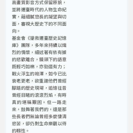
高畫質影音方式保留原貌，
並將遷臺時代的人物生命紀
實，藉細膩悠長的凝望與切
面，審視大歷史下的不同面
向。
基金會《搶救遷臺歷史記憶
庫》團隊，多年來持續以熾
烈的情懷，細述著有依有據
的悲歡離合，鏡頭下的語意
既輕巧如棉，亦勁道有力；
戰火浮生的袍澤，如今已比
衰老更老，欲重建他們曾經
腳踏的歷史現場，追憶往昔
曾經目睹的滾滾烈焰，有時
真的堪稱艱困。但一路走
來，鼓舞著我們的，還是那
些長者們無論曾經多麼悽清
悲苦，卻仍對生命樂觀以待
的靱性。