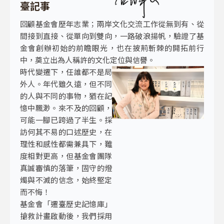
臺記事
回顧基金會歷年志業；兩岸文化交流工作從無到有、從
間接到直接、從單向到雙向，一路破浪揚帆，驗證了基
金會創辦初始的前瞻眼光，也在披荊斬棘的開拓前行
中，奠立出為人稱許的文化定位與信譽。
時代變遷下，任誰都不是局
外人。年代雖久遠，但不同
的人與不同的事物，猶在記
憶中飄渺。來不及的回顧，
可能一腳已跨過了半生。採
訪何其不易的口述歷史，在
理性和感性都需兼具下，難
度相對更高，但基金會團隊
真誠審慎的落筆，固守的燈
燭與不滅的信念，始終堅定
而不悔！
基金會「遷臺歷史記憶庫」
搶救計畫啟動後，我們採用