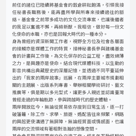
前任的諸位已陸續將基金會的穀倉耕耘飽滿，引領我接
任秘書長職務後，能再盡所學與所專來接續過往的脈
絡。基金會之前眾多成功的文化交流專案，也讓後繼者
的我足以奮進不懈，再締新猷。我相信，做好每一份文
化使命的本職，亦也是回報大時代的一種本分。
身為曾經的資深新聞工作者，視野全方位及社會各層面
的接觸亦是媒體工作的特質，接棒秘書長參與建構基金
會的計畫與工作後，為文化保存的公益工程，盡效綿薄
之力，是興趣亦是使命。結合現代媒體科技，以生動的
影音共構出典藏歷史的深層記憶，並透過不同平臺延伸
出的「我家的兩岸故事」巡展，在兩岸主要城市規劃相
關的主題展、出版系列專書、舉辦相關學術研討、藝文
推廣等，俱是期以多元型式，讓更多人親近並認識臺灣
曾經走過的年輪軌跡，參與跨越時代的歷史體驗。
兩岸開放迄今，無論從貿易依存度到日常生活，逐一打
破藩籬，除工作、求學、旅遊、婚配皆往來頻繁，網路
的興起更使溝通了無屏障，無論經貿面或情感面，也讓
兩岸的交流領域有著相對浩瀚的想像空間。
基金會長期深耕兩岸文化交流工作，經多年互動經驗的