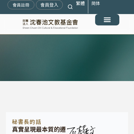
繁體
简体
跳
會員登入
會員註冊
至
主
要
最新消息
關於我們
搶救遷臺歷史記憶庫
展覽與活動
典藏文物
出版與文教推廣
支持我們
內
容
秘書長的話
真實呈現最本質的遷