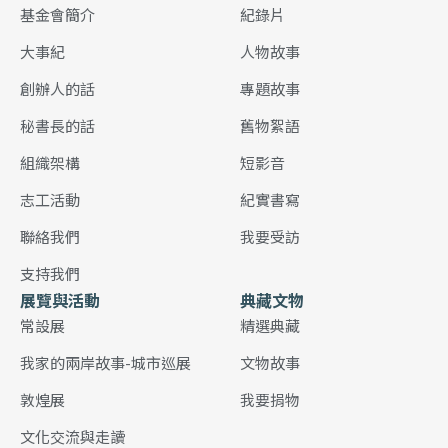
基金會簡介
紀錄片
大事紀
人物故事
創辦人的話
專題故事
秘書長的話
舊物絮語
組織架構
短影音
志工活動
紀實書寫
聯絡我們
我要受訪
支持我們
展覽與活動
典藏文物
常設展
精選典藏
我家的兩岸故事-城市巡展
文物故事
敦煌展
我要捐物
文化交流與走讀