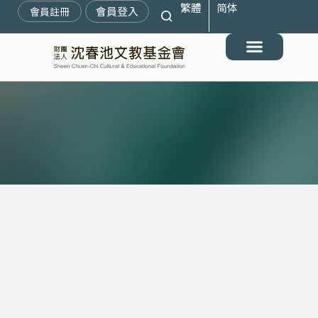
繁體
简体
跳
會員登入
會員註冊
至
主
要
最新消息
關於我們
搶救遷臺歷史記憶庫
展覽與活動
典藏文物
出版與文教推廣
支持我們
內
容