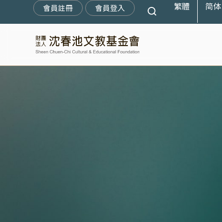
繁體
简体
跳
會員註冊
會員登入
至
主
要
內
容