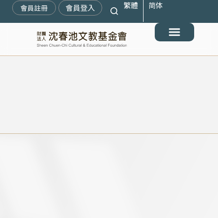
繁體
简体
跳
會員登入
會員註冊
至
主
要
最新消息
關於我們
搶救遷臺歷史記憶庫
展覽與活動
典藏文物
出版與文教推廣
支持我們
內
容