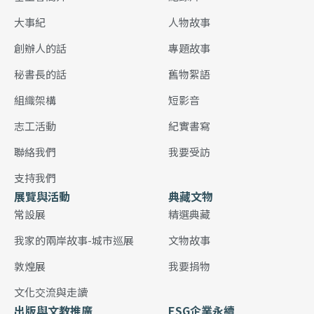
大事紀
人物故事
創辦人的話
專題故事
秘書長的話
舊物絮語
組織架構
短影音
志工活動
紀實書寫
聯絡我們
我要受訪
支持我們
展覽與活動
典藏文物
常設展
精選典藏
我家的兩岸故事-城市巡展
文物故事
敦煌展
我要捐物
文化交流與走讀
出版與文教推廣
ESG企業永續