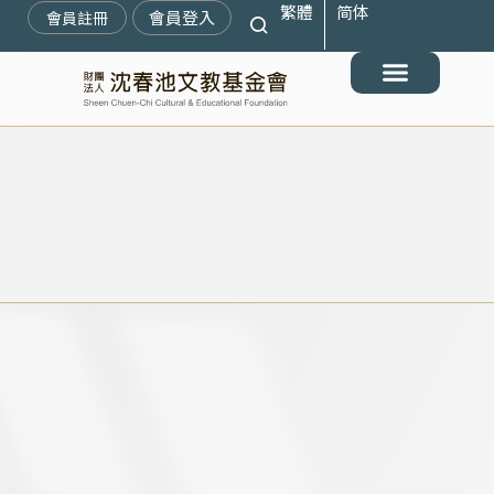
繁體
简体
跳
會員登入
會員註冊
至
主
要
最新消息
關於我們
搶救遷臺歷史記憶庫
展覽與活動
典藏文物
出版與文教推廣
支持我們
內
容