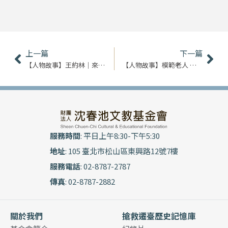
上一頁
下
上一篇
下一篇
【人物故事】王約林｜來臺灣 是我最大的福氣
【人物故事】模範老人 陳孝祿｜老當益壯長青樹
服務時間
: 平日上午8:30-下午5:30
地址
: 105 臺北市松山區東興路12號7樓
服務電話
: 02-8787-2787
傳真
: 02-8787-2882
關於我們
搶救遷臺歷史記憶庫