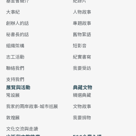
基金會簡介
紀錄片
大事紀
人物故事
創辦人的話
專題故事
秘書長的話
舊物絮語
組織架構
短影音
志工活動
紀實書寫
聯絡我們
我要受訪
支持我們
展覽與活動
典藏文物
常設展
精選典藏
我家的兩岸故事-城市巡展
文物故事
敦煌展
我要捐物
文化交流與走讀