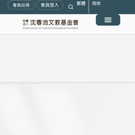
繁體
简体
跳
會員登入
會員註冊
至
主
要
最新消息
關於我們
搶救遷臺歷史記憶庫
展覽與活動
典藏文物
出版與文教推廣
支持我們
內
容