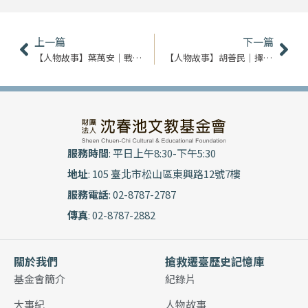
上一頁
下
上一篇
下一篇
【人物故事】葉萬安｜戰後臺灣 我所見證的經濟奇蹟
【人物故事】胡善民｜擇善而行 我的幸福方程式
服務時間
: 平日上午8:30-下午5:30
地址
: 105 臺北市松山區東興路12號7樓
服務電話
: 02-8787-2787
傳真
: 02-8787-2882
關於我們
搶救遷臺歷史記憶庫
基金會簡介
紀錄片
大事紀
人物故事