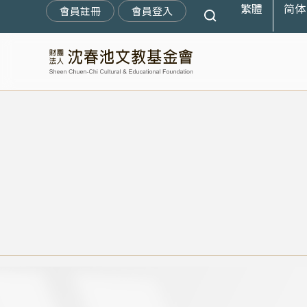
繁體
简体
跳
會員註冊
會員登入
至
主
要
內
容