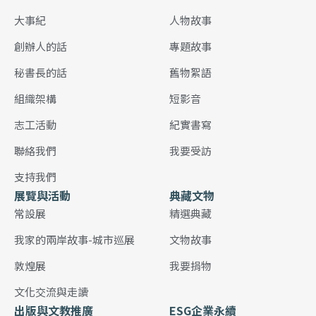
大事紀
人物故事
創辦人的話
專題故事
秘書長的話
舊物絮語
組織架構
短影音
志工活動
紀實書寫
聯絡我們
我要受訪
支持我們
展覽與活動
典藏文物
常設展
精選典藏
我家的兩岸故事-城市巡展
文物故事
敦煌展
我要捐物
文化交流與走讀
出版與文教推廣
ESG企業永續