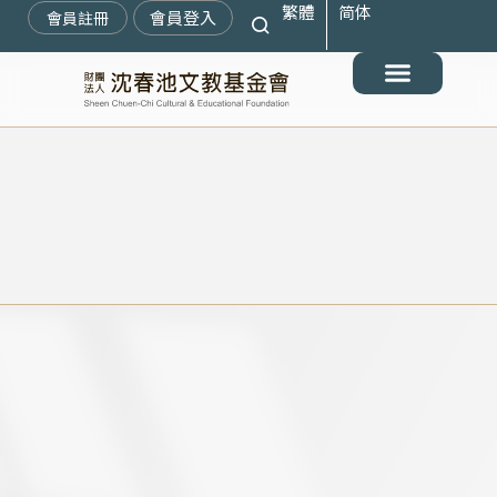
繁體
简体
跳
會員登入
會員註冊
至
主
要
最新消息
關於我們
搶救遷臺歷史記憶庫
展覽與活動
典藏文物
出版與文教推廣
支持我們
內
容