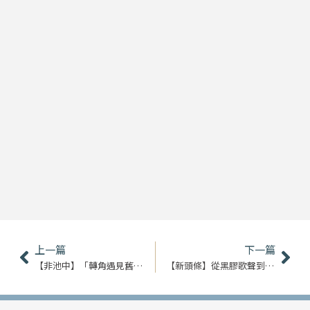
上一頁
下
上一篇
下一篇
【非池中】「轉角遇見舊時光」歷史文物展
【新頭條】從黑膠歌聲到眷村人情 走進台灣早年時光廊道