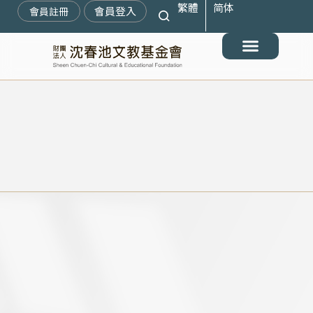
繁體
简体
跳
會員登入
會員註冊
至
主
要
最新消息
關於我們
搶救遷臺歷史記憶庫
展覽與活動
典藏文物
出版與文教推廣
支持我們
內
容