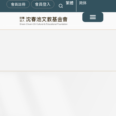
繁體
简体
跳
會員登入
會員註冊
至
主
要
最新消息
關於我們
搶救遷臺歷史記憶庫
展覽與活動
典藏文物
出版與文教推廣
支持我們
內
容