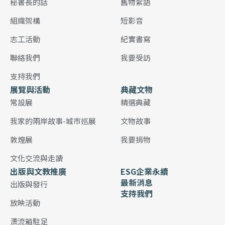
秘書長的話
舊物絮語
組織架構
短影音
志工活動
紀實書寫
聯絡我們
我要受訪
支持我們
展覽與活動
典藏文物
常設展
精選典藏
我家的兩岸故事-城市巡展
文物故事
敦煌展
我要捐物
文化交流與走讀
出版與文教推廣
ESG企業永續
最新消息
出版與發行
支持我們
放映活動
漂流箱駐足