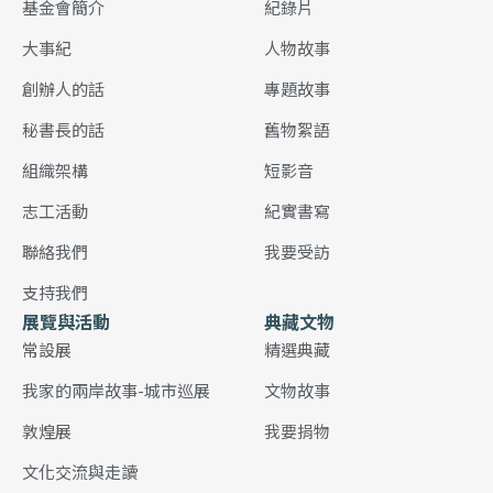
基金會簡介
紀錄片
大事紀
人物故事
創辦人的話
專題故事
秘書長的話
舊物絮語
組織架構
短影音
志工活動
紀實書寫
聯絡我們
我要受訪
支持我們
展覽與活動
典藏文物
常設展
精選典藏
我家的兩岸故事-城市巡展
文物故事
敦煌展
我要捐物
文化交流與走讀