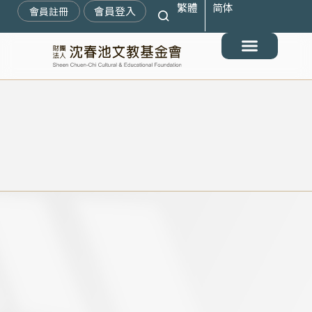
繁體
简体
跳
會員登入
會員註冊
至
主
要
最新消息
關於我們
搶救遷臺歷史記憶庫
展覽與活動
典藏文物
出版與文教推廣
支持我們
內
容