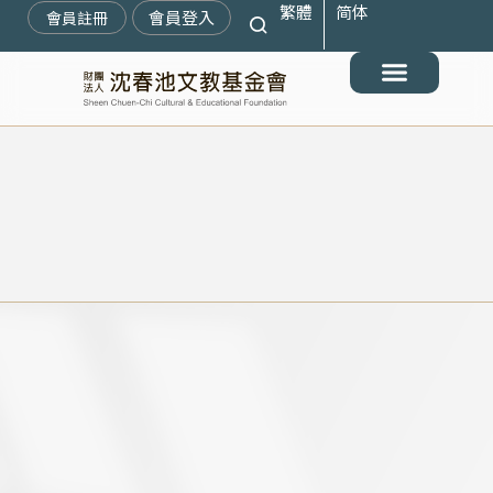
繁體
简体
跳
會員登入
會員註冊
至
主
要
最新消息
關於我們
搶救遷臺歷史記憶庫
展覽與活動
典藏文物
出版與文教推廣
支持我們
內
容