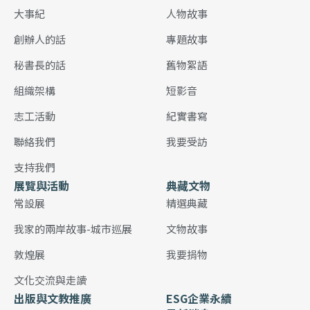
大事紀
人物故事
創辦人的話
專題故事
秘書長的話
舊物絮語
組織架構
短影音
志工活動
紀實書寫
聯絡我們
我要受訪
支持我們
展覽與活動
典藏文物
常設展
精選典藏
我家的兩岸故事-城市巡展
文物故事
敦煌展
我要捐物
文化交流與走讀
出版與文教推廣
ESG企業永續