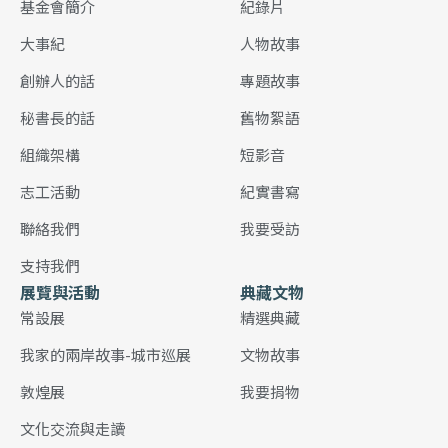
基金會簡介
紀錄片
大事紀
人物故事
創辦人的話
專題故事
秘書長的話
舊物絮語
組織架構
短影音
志工活動
紀實書寫
聯絡我們
我要受訪
支持我們
展覽與活動
典藏文物
常設展
精選典藏
我家的兩岸故事-城市巡展
文物故事
敦煌展
我要捐物
文化交流與走讀