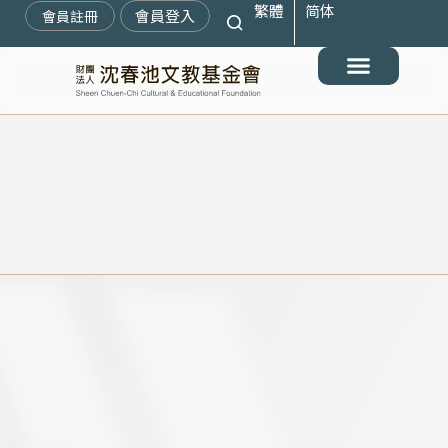
繁體
简体
跳
會員登入
會員註冊
至
主
要
最新消息
關於我們
搶救遷臺歷史記憶庫
展覽與活動
典藏文物
出版與文教推廣
支持我們
內
容