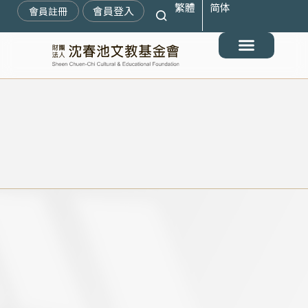
繁體
简体
跳
會員登入
會員註冊
至
主
要
最新消息
關於我們
搶救遷臺歷史記憶庫
展覽與活動
典藏文物
出版與文教推廣
支持我們
內
容