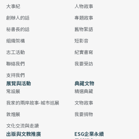
大事紀
人物故事
創辦人的話
專題故事
秘書長的話
舊物絮語
組織架構
短影音
志工活動
紀實書寫
聯絡我們
我要受訪
支持我們
展覽與活動
典藏文物
常設展
精選典藏
我家的兩岸故事-城市巡展
文物故事
敦煌展
我要捐物
文化交流與走讀
出版與文教推廣
ESG企業永續