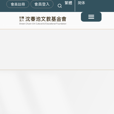
繁體
简体
跳
會員登入
會員註冊
至
主
要
最新消息
關於我們
搶救遷臺歷史記憶庫
展覽與活動
典藏文物
出版與文教推廣
支持我們
內
容