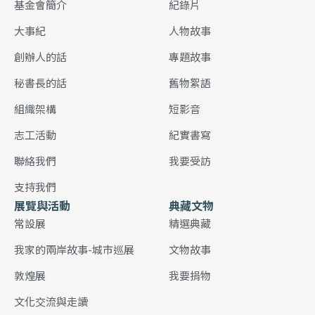
基金會簡介
紀錄片
大事紀
人物故事
創辦人的話
專題故事
秘書長的話
舊物絮語
組織架構
短影音
志工活動
紀實書寫
聯絡我們
我要受訪
支持我們
展覽與活動
典藏文物
常設展
精選典藏
我家的兩岸故事-城市巡展
文物故事
敦煌展
我要捐物
文化交流與走讀