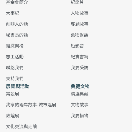
基金會簡介
紀錄片
大事紀
人物故事
創辦人的話
專題故事
秘書長的話
舊物絮語
組織架構
短影音
志工活動
紀實書寫
聯絡我們
我要受訪
支持我們
展覽與活動
典藏文物
常設展
精選典藏
我家的兩岸故事-城市巡展
文物故事
敦煌展
我要捐物
文化交流與走讀