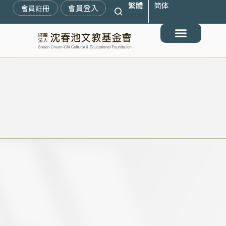
繁體
简体
跳
會員登入
會員註冊
至
主
要
最新消息
關於我們
搶救遷臺歷史記憶庫
展覽與活動
典藏文物
出版與文教推廣
支持我們
內
容