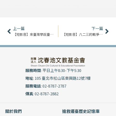
上一頁
下
上一篇
下一篇
【短影音】來臺灣學說臺語｜鄭亞倫
【短影音】八二三的戰爭記憶｜王漢忠
服務時間
: 平日上午8:30-下午5:30
地址
: 105 臺北市松山區東興路12號7樓
服務電話
: 02-8787-2787
傳真
: 02-8787-2882
關於我們
搶救遷臺歷史記憶庫