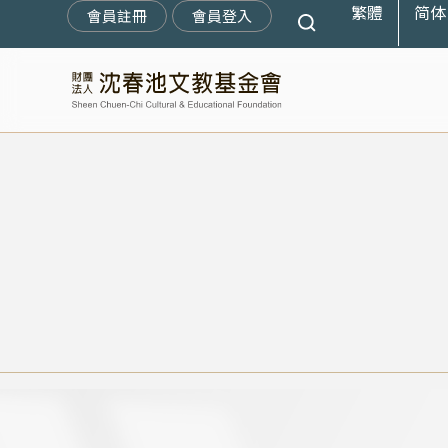
繁體
简体
跳
會員註冊
會員登入
至
主
要
內
容