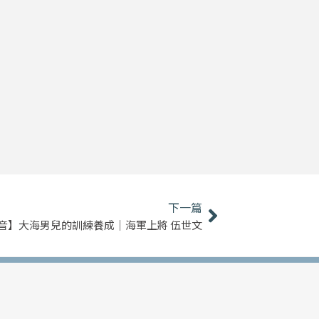
下一篇
下一篇
音】大海男兒的訓練養成｜海軍上將 伍世文