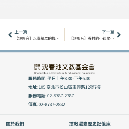
上一頁
下
上一篇
下一篇
【短影音】以寡敵眾的機智將軍｜柴廷俊
【短影音】眷村的小孩學英文｜胡志強
服務時間
: 平日上午8:30-下午5:30
地址
: 105 臺北市松山區東興路12號7樓
服務電話
: 02-8787-2787
傳真
: 02-8787-2882
關於我們
搶救遷臺歷史記憶庫