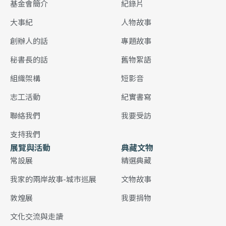
基金會簡介
紀錄片
大事紀
人物故事
創辦人的話
專題故事
秘書長的話
舊物絮語
組織架構
短影音
志工活動
紀實書寫
聯絡我們
我要受訪
支持我們
展覽與活動
典藏文物
常設展
精選典藏
我家的兩岸故事-城市巡展
文物故事
敦煌展
我要捐物
文化交流與走讀