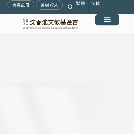
繁體
简体
跳
會員登入
會員註冊
至
主
要
最新消息
關於我們
搶救遷臺歷史記憶庫
展覽與活動
典藏文物
出版與文教推廣
支持我們
內
容