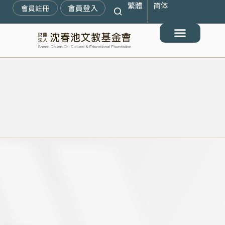
繁體
简体
跳
會員登入
會員註冊
至
主
要
最新消息
關於我們
搶救遷臺歷史記憶庫
展覽與活動
典藏文物
出版與文教推廣
支持我們
內
容