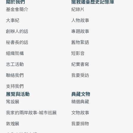
關於我們
搶救遷臺歷史記憶庫
基金會簡介
紀錄片
大事紀
人物故事
創辦人的話
專題故事
秘書長的話
舊物絮語
組織架構
短影音
志工活動
紀實書寫
聯絡我們
我要受訪
支持我們
展覽與活動
典藏文物
常設展
精選典藏
我家的兩岸故事-城市巡展
文物故事
敦煌展
我要捐物