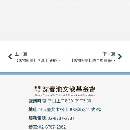
上一頁
下
上一篇
下一篇
【舊物絮語】李濤｜沒有明天的皮箱
【舊物絮語】趙善燦將軍｜我的老師-英文字典
服務時間
: 平日上午8:30-下午5:30
地址
: 105 臺北市松山區東興路12號7樓
服務電話
: 02-8787-2787
傳真
: 02-8787-2882