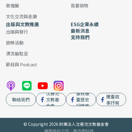
敦煌展
我要捐物
文化交流與走讀
出版與文教推廣
ESG企業永續
最新消息
出版與發行
支持我們
放映活動
漂流箱駐足
節目與 Podcast
沈春池
搶救遷
遷臺故
聯絡我們
文教基
臺歷史
事抒寫
金會
記憶庫
© Copyright 2026 財團法人沈春池文教基金會
網頁設計公司
：振作雲科技