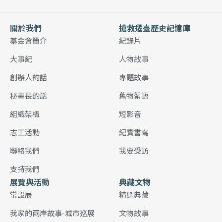
關於我們
搶救遷臺歷史記憶庫
基金會簡介
紀錄片
大事紀
人物故事
創辦人的話
專題故事
秘書長的話
舊物絮語
組織架構
短影音
志工活動
紀實書寫
聯絡我們
我要受訪
支持我們
展覽與活動
典藏文物
常設展
精選典藏
我家的兩岸故事-城市巡展
文物故事