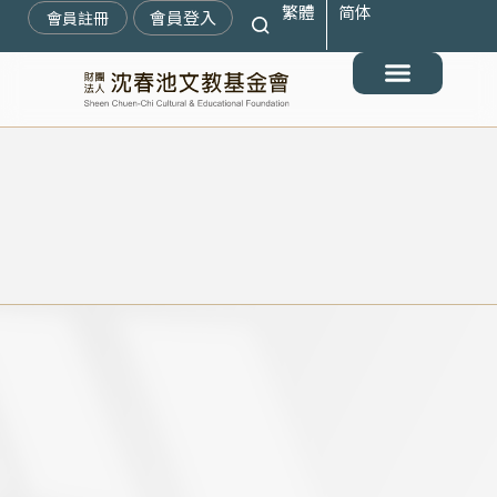
繁體
简体
跳
會員登入
會員註冊
至
主
要
最新消息
關於我們
搶救遷臺歷史記憶庫
展覽與活動
典藏文物
出版與文教推廣
支持我們
內
容