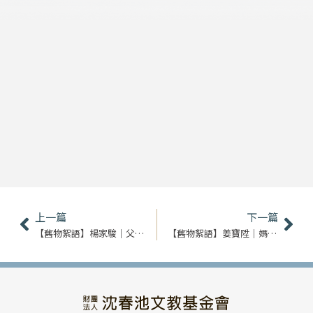
上一頁
下
上一篇
下一篇
【舊物絮語】楊家駿｜父親的最後一張金箔
【舊物絮語】姜寶陞｜媽媽的傳家寶－簸籮