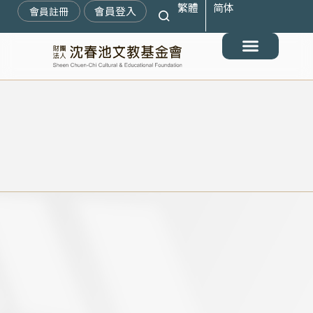
繁體
简体
跳
會員登入
會員註冊
至
主
要
最新消息
關於我們
搶救遷臺歷史記憶庫
展覽與活動
典藏文物
出版與文教推廣
支持我們
內
容