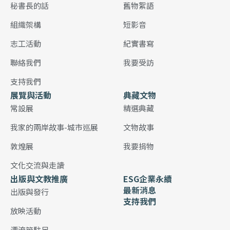
秘書長的話
舊物絮語
組織架構
短影音
志工活動
紀實書寫
聯絡我們
我要受訪
支持我們
展覽與活動
典藏文物
常設展
精選典藏
我家的兩岸故事-城市巡展
文物故事
敦煌展
我要捐物
文化交流與走讀
出版與文教推廣
ESG企業永續
最新消息
出版與發行
支持我們
放映活動
漂流箱駐足