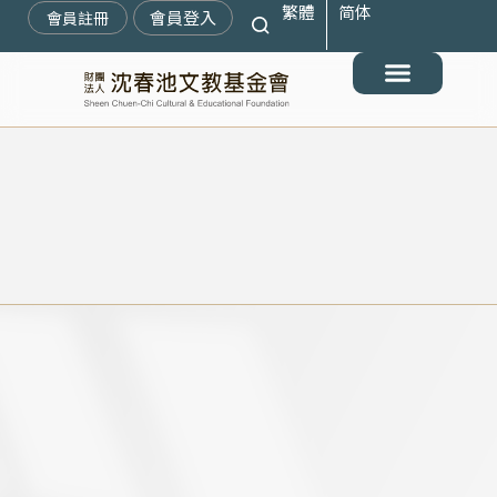
繁體
简体
跳
會員登入
會員註冊
至
主
要
最新消息
關於我們
搶救遷臺歷史記憶庫
展覽與活動
典藏文物
出版與文教推廣
支持我們
內
容