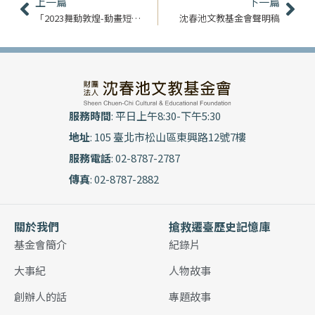
上一頁
下
上一篇
下一篇
「2023舞動敦煌-動畫短片競賽」初審評選結果！
沈春池文教基金會聲明稿
服務時間
: 平日上午8:30-下午5:30
地址
: 105 臺北市松山區東興路12號7樓
服務電話
: 02-8787-2787
傳真
: 02-8787-2882
關於我們
搶救遷臺歷史記憶庫
基金會簡介
紀錄片
大事紀
人物故事
創辦人的話
專題故事