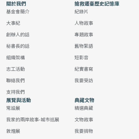
關於我們
搶救遷臺歷史記憶庫
基金會簡介
紀錄片
大事紀
人物故事
創辦人的話
專題故事
秘書長的話
舊物絮語
組織架構
短影音
志工活動
紀實書寫
聯絡我們
我要受訪
支持我們
展覽與活動
典藏文物
常設展
精選典藏
我家的兩岸故事-城市巡展
文物故事
敦煌展
我要捐物