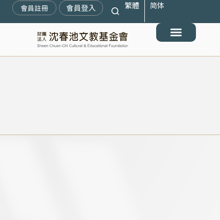
繁體
简体
跳
會員登入
會員註冊
至
主
要
最新消息
關於我們
搶救遷臺歷史記憶庫
展覽與活動
典藏文物
出版與文教推廣
支持我們
內
容