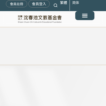
繁體
简体
跳
會員登入
會員註冊
至
主
要
最新消息
關於我們
搶救遷臺歷史記憶庫
展覽與活動
典藏文物
出版與文教推廣
支持我們
內
容