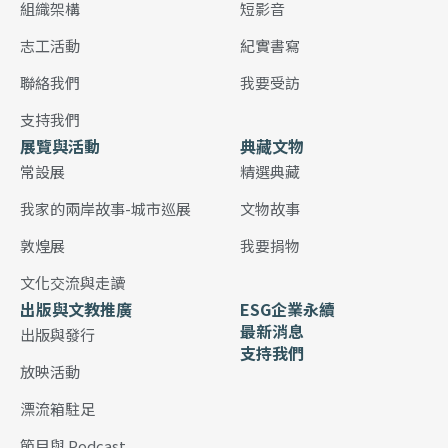
組織架構
短影音
志工活動
紀實書寫
聯絡我們
我要受訪
支持我們
展覽與活動
典藏文物
常設展
精選典藏
我家的兩岸故事-城市巡展
文物故事
敦煌展
我要捐物
文化交流與走讀
出版與文教推廣
ESG企業永續
最新消息
出版與發行
支持我們
放映活動
漂流箱駐足
節目與 Podcast