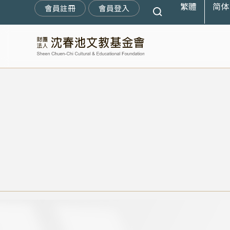
繁體
简体
跳
會員註冊
會員登入
至
主
要
內
容