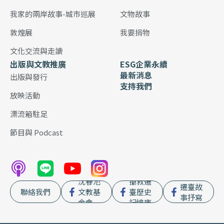
我家的兩岸故事-城市巡展
文物故事
敦煌展
我要捐物
文化交流與走讀
出版與文教推廣
ESG企業永續
最新消息
出版與發行
支持我們
放映活動
漂流箱駐足
節目與 Podcast
沈春池
搶救遷
遷臺故
聯絡我們
文教基
臺歷史
事抒寫
金會
記憶庫