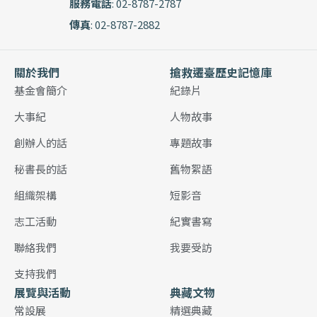
服務電話
: 02-8787-2787
傳真
: 02-8787-2882
關於我們
搶救遷臺歷史記憶庫
基金會簡介
紀錄片
大事紀
人物故事
創辦人的話
專題故事
秘書長的話
舊物絮語
組織架構
短影音
志工活動
紀實書寫
聯絡我們
我要受訪
支持我們
展覽與活動
典藏文物
常設展
精選典藏