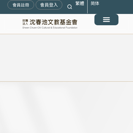
繁體
简体
跳
會員登入
會員註冊
至
主
要
最新消息
關於我們
搶救遷臺歷史記憶庫
展覽與活動
典藏文物
出版與文教推廣
支持我們
內
容