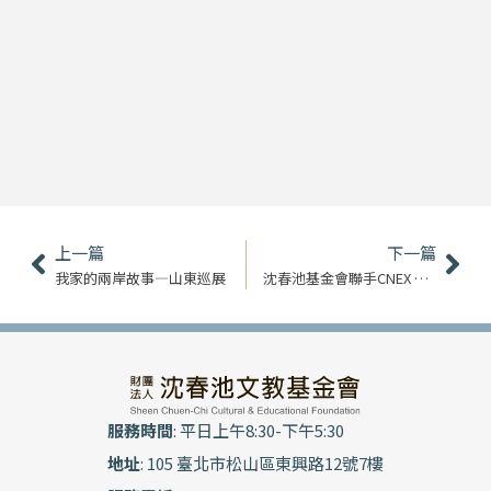
上一頁
下
上一篇
下一篇
我家的兩岸故事—山東巡展
沈春池基金會聯手CNEX 紀錄片說遷台故事上MOD
服務時間
: 平日上午8:30-下午5:30
地址
: 105 臺北市松山區東興路12號7樓