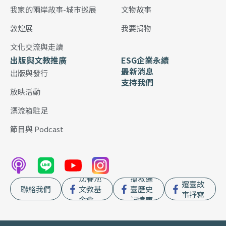
我家的兩岸故事-城市巡展
文物故事
敦煌展
我要捐物
文化交流與走讀
出版與文教推廣
ESG企業永續
最新消息
出版與發行
支持我們
放映活動
漂流箱駐足
節目與 Podcast
沈春池
搶救遷
遷臺故
聯絡我們
文教基
臺歷史
事抒寫
金會
記憶庫