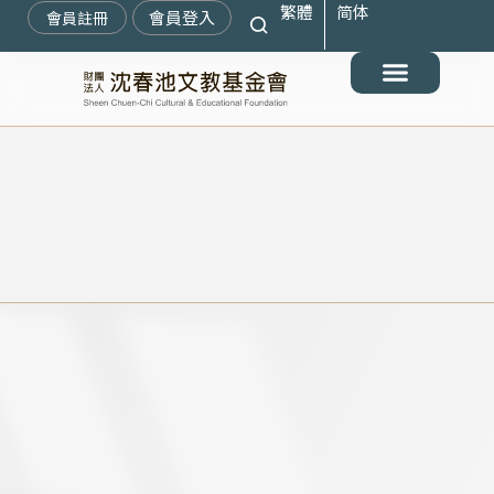
繁體
简体
跳
會員登入
會員註冊
至
主
要
最新消息
關於我們
搶救遷臺歷史記憶庫
展覽與活動
典藏文物
出版與文教推廣
支持我們
內
容