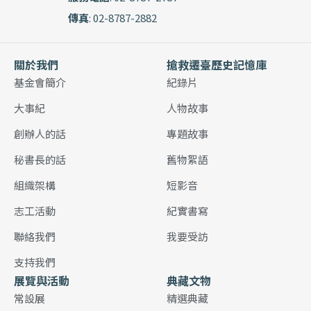
傳真
: 02-8787-2882
關於我們
搶救遷臺歷史記憶庫
基金會簡介
紀錄片
大事紀
人物故事
創辦人的話
專題故事
秘書長的話
舊物絮語
組織架構
短影音
志工活動
紀實書寫
聯絡我們
我要受訪
支持我們
展覽與活動
典藏文物
常設展
精選典藏