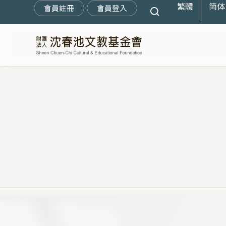
繁體
简体
跳
會員註冊
會員登入
至
主
要
內
容