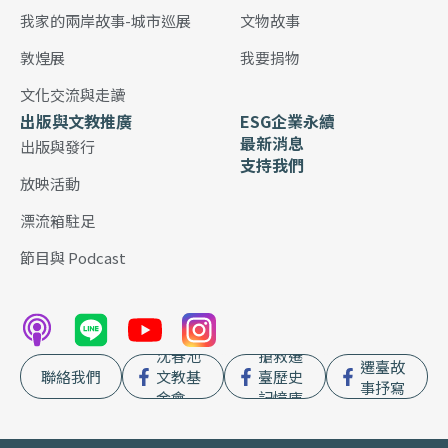
我家的兩岸故事-城市巡展
文物故事
敦煌展
我要捐物
文化交流與走讀
出版與文教推廣
ESG企業永續
最新消息
出版與發行
支持我們
放映活動
漂流箱駐足
節目與 Podcast
沈春池
搶救遷
遷臺故
聯絡我們
文教基
臺歷史
事抒寫
金會
記憶庫