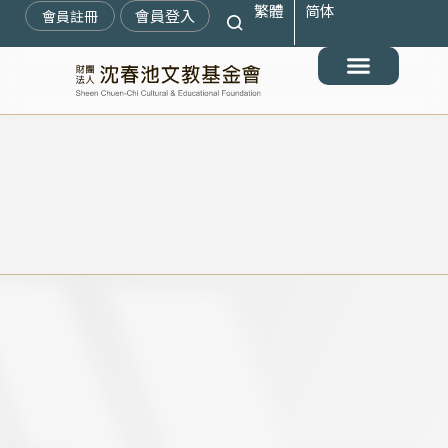
繁體
简体
跳
會員登入
會員註冊
至
主
要
最新消息
關於我們
搶救遷臺歷史記憶庫
展覽與活動
典藏文物
出版與文教推廣
支持我們
內
容