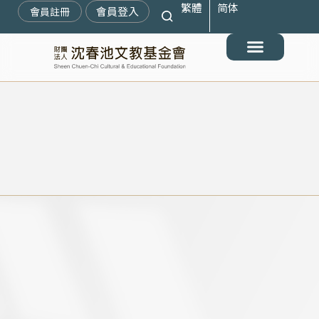
繁體
简体
跳
會員登入
會員註冊
至
主
要
最新消息
關於我們
搶救遷臺歷史記憶庫
展覽與活動
典藏文物
出版與文教推廣
支持我們
內
容