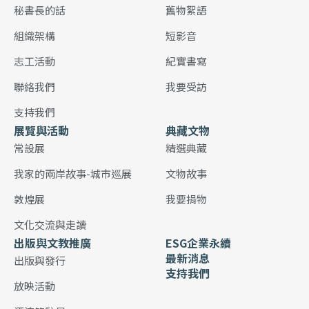
秘書長的話
舊物絮語
組織架構
短影音
志工活動
紀實書寫
聯絡我們
我要受訪
支持我們
展覽與活動
典藏文物
常設展
精選典藏
我家的兩岸故事-城市巡展
文物故事
敦煌展
我要捐物
文化交流與走讀
出版與文教推廣
ESG企業永續
最新消息
出版與發行
支持我們
放映活動