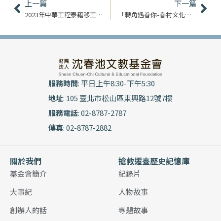
上一頁
下
上一篇
下一篇
2023年中華工程泰籍移工表達性藝術治療工作坊
「轉角遇眷你-眷村文化記憶展」ESG活動
服務時間
: 平日上午8:30-下午5:30
地址
: 105 臺北市松山區東興路12號7樓
服務電話
: 02-8787-2787
傳真
: 02-8787-2882
關於我們
搶救遷臺歷史記憶庫
基金會簡介
紀錄片
大事紀
人物故事
創辦人的話
專題故事