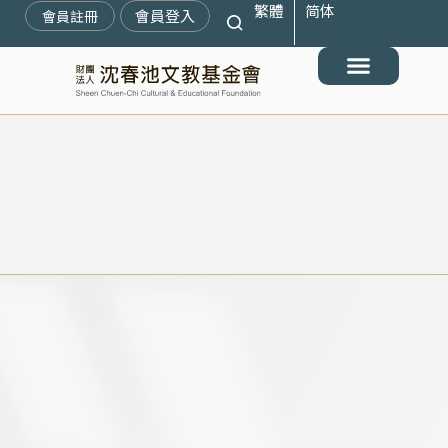
繁體
简体
跳
會員登入
會員註冊
至
主
要
最新消息
關於我們
搶救遷臺歷史記憶庫
展覽與活動
典藏文物
出版與文教推廣
支持我們
內
容