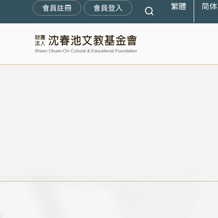
繁體
简体
跳
會員註冊
會員登入
至
主
要
內
容