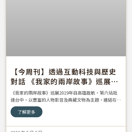
【今周刊】透過互動科技與歷史
對話 《我家的兩岸故事》巡展台
中
《我家的兩岸故事》巡展2019年自高雄啟航，第六站抵
達台中，以豐富的人物影音及典藏文物為主題，連結在地
記憶，藉由數位科技藝術，虛實整合再現遷台歷史，自7
了解更多
月5日至9月20日於文化部文化資產園區雅堂館AB棟盛大
展出。