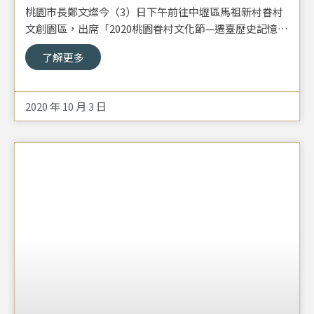
作，展出桃園豐富的眷村故事
桃園市長鄭文燦今（3）日下午前往中壢區馬祖新村眷村
文創園區，出席「2020桃園眷村文化節—遷臺歷史記憶桃
園站帶您看見大時代的悲喜故事」活動。鄭市長表示，眷
了解更多
村是臺灣文化重要的歷史記憶，今（109）年桃園眷村文
化節將於10/9至10/18登場，以「眷村新浪潮」為主題，
舉辦戲劇、展覽、電影、表演、美食等50餘場系列活動體
2020 年 10 月 3 日
驗；今年也首度與財團法人沈春池文教基金會合作，於
9/29至10/18舉辦「我家的兩岸故事～遷臺歷史記憶桃園
巡展」，展覽內容豐富多元，歡迎市民朋友前往參觀，感
受桃園豐富的眷村故事。