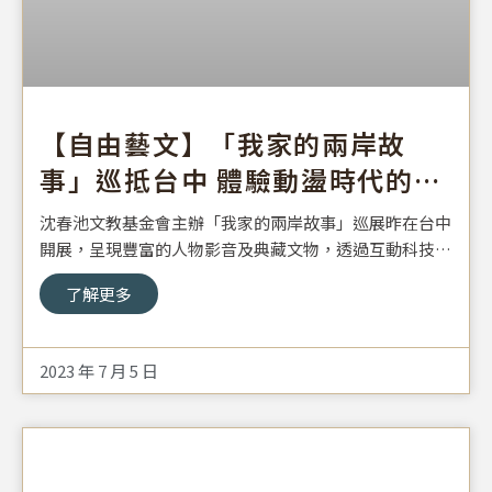
【自由藝文】「我家的兩岸故
事」巡抵台中 體驗動盪時代的遷
台歷史
沈春池文教基金會主辦「我家的兩岸故事」巡展昨在台中
開展，呈現豐富的人物影音及典藏文物，透過互動科技與
歷史對話，再現動盪時代的遷台歷史，沈慶京表示，會持
了解更多
續記錄遷台歷史，希望兩岸持續和平。
2023 年 7 月 5 日