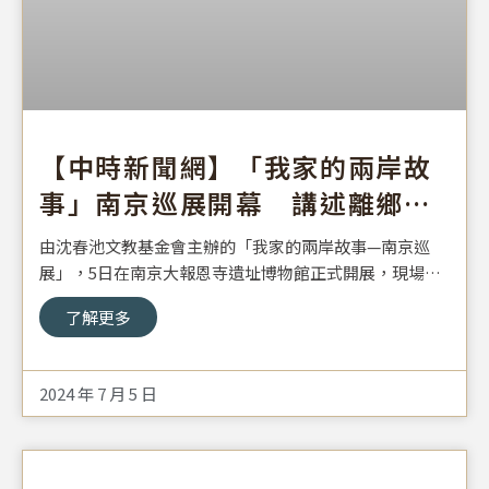
【中時新聞網】「我家的兩岸故
事」南京巡展開幕 講述離鄉返
鄉生命故事
由沈春池文教基金會主辦的「我家的兩岸故事—南京巡
展」，5日在南京大報恩寺遺址博物館正式開展，現場參
與開幕式的貴賓約300人。
了解更多
2024 年 7 月 5 日