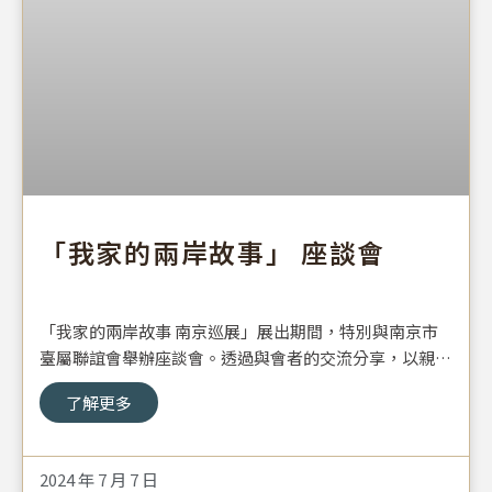
「我家的兩岸故事」 座談會
「我家的兩岸故事 南京巡展」展出期間，特別與南京市
臺屬聯誼會舉辦座談會。透過與會者的交流分享，以親身
經歷與家族記憶為核心，細述思親之情與離散經驗，進而
了解更多
凝聚跨越時代與地域的情感連結，讓深埋於歲月之中的牽
掛與記憶得以再度被述說與理解。
2024 年 7 月 7 日