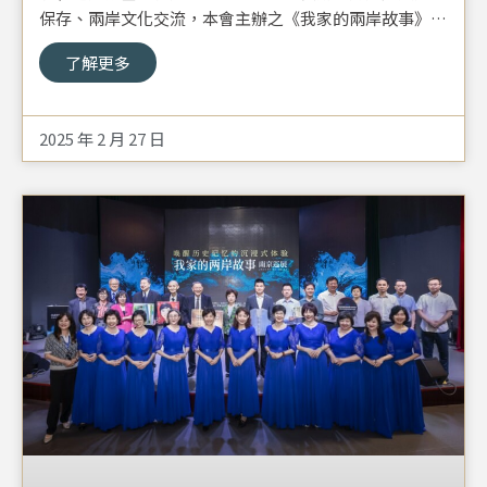
保存、兩岸文化交流，本會主辦之《我家的兩岸故事》南
京巡展活動訂於2024年7月5日至8月11日在南京大報恩寺
了解更多
遺址博物館展出。
為拓展台灣學生視野，建立兩岸交流平臺，以及讓同學實
地瞭解中國大陸文創產業的發展現況，本會計畫邀請台灣
2025 年 2 月 27 日
大專院校師生赴南京觀摩《我家的兩岸故事》南京巡展，
參訪南京知名文創園區、特色產業及文化景點，以增進青
年學子交流學習機會。