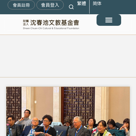
繁體
简体
跳
會員登入
會員註冊
至
主
要
最新消息
關於我們
搶救遷臺歷史記憶庫
展覽與活動
典藏文物
出版與文教推廣
支持我們
內
容
頁
頁
頁
面
面
面