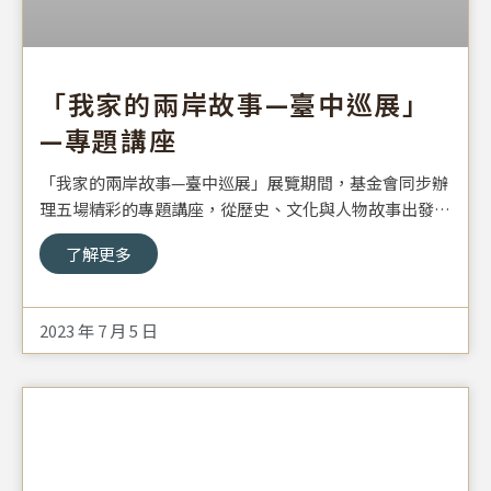
「我家的兩岸故事—臺中巡展」
—專題講座
「我家的兩岸故事—臺中巡展」展覽期間，基金會同步辦
理五場精彩的專題講座，從歷史、文化與人物故事出發，
分別由兩岸專業人士講授，透過多元觀點的分享與交流，
了解更多
拓展民眾對兩岸近代歷史的理解，也開啟一場與歷史對話
的文化旅程。
2023 年 7 月 5 日