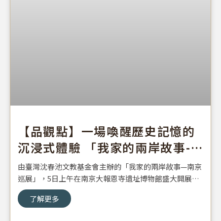
【品觀點】一場喚醒歷史記憶的
沉浸式體驗 「我家的兩岸故事-
南京巡展」正式開幕
由臺灣沈春池文教基金會主辦的「我家的兩岸故事—南京
巡展」，5日上午在南京大報恩寺遺址博物館盛大開展。
中國宋慶齡基金會副主席沈蓓莉、北京故宮博物院常務副
了解更多
院長婁瑋、南京市文投集團副總經理瞿峰、臺灣中華文化
推廣協會理事長趙怡、臺灣沈春池文教基金會董事長沈慶