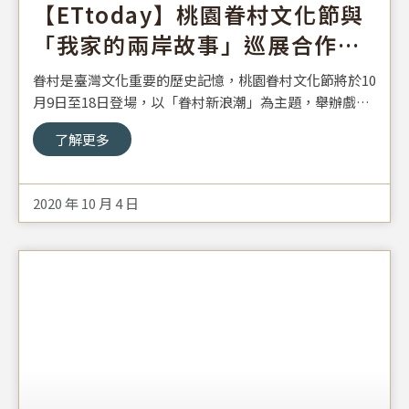
【ETtoday】桃園眷村文化節與
「我家的兩岸故事」巡展合作
看見遷臺歷史記憶
眷村是臺灣文化重要的歷史記憶，桃園眷村文化節將於10
月9日至18日登場，以「眷村新浪潮」為主題，舉辦戲
劇、展覽、電影、表演、美食等50餘場系列活動體驗；市
了解更多
府今年也首度與沈春池文教基金會合作，即日起至18日舉
辦「我家的兩岸故事～遷臺歷史記憶桃園巡展」，展覽內
容豐富多元，歡迎市民朋友前往參觀。
2020 年 10 月 4 日