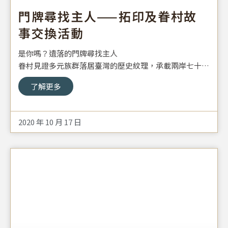
門牌尋找主人——拓印及眷村故
事交換活動
是你嗎？遺落的門牌尋找主人
眷村見證多元族群落居臺灣的歷史紋理，承載兩岸七十多
年來的情感與記憶，然而隨著社會變遷、眷村傾頹，警示
了解更多
這段特殊歷史即將消逝，「家」的樣貌逐漸模糊難辨。
2020 年 10 月 17 日