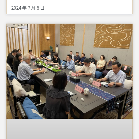
京、兩岸知名媒體人黃智賢等人皆致詞祝賀；現場參與開
2024 年 7 月 8 日
幕式的貴賓約300人。其中包括高齡90多歲、曾榮獲「感
動中國十大人物」的高秉涵律師特別從臺灣趕來參與盛會
並觀展。