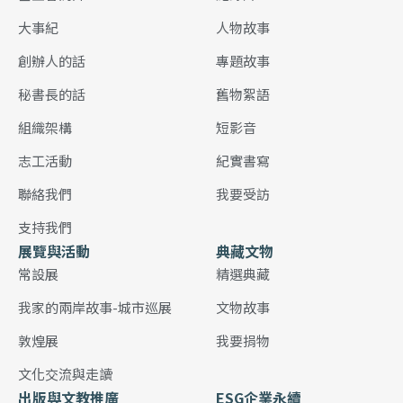
大事紀
人物故事
創辦人的話
專題故事
秘書長的話
舊物絮語
組織架構
短影音
志工活動
紀實書寫
聯絡我們
我要受訪
支持我們
展覽與活動
典藏文物
常設展
精選典藏
我家的兩岸故事-城市巡展
文物故事
敦煌展
我要捐物
文化交流與走讀
出版與文教推廣
ESG企業永續