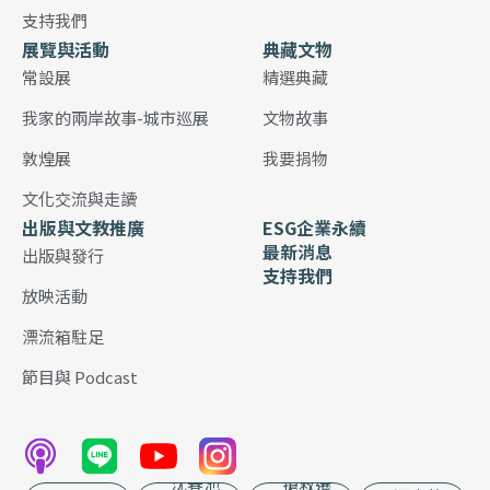
支持我們
展覽與活動
典藏文物
常設展
精選典藏
我家的兩岸故事-城市巡展
文物故事
敦煌展
我要捐物
文化交流與走讀
出版與文教推廣
ESG企業永續
最新消息
出版與發行
支持我們
放映活動
漂流箱駐足
節目與 Podcast
沈春池
搶救遷