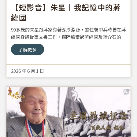
【短影音】朱星｜我記憶中的蔣
緯國
90多歲的朱星跟蔣家有著深厚淵源，擔任裝甲兵時曾在蔣
緯國身邊從事文書工作，還陸續當過蔣經國及蔣介石的侍
衛，其中他對蔣緯國的感情最深，認為蔣緯國是一位風度
了解更多
翩翩、文武雙全的領導者。
2026 年 6 月 1 日