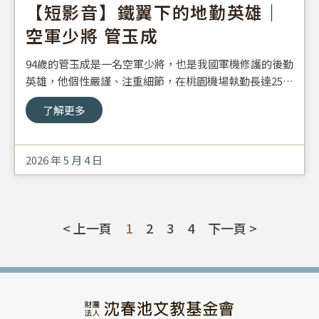
【短影音】鐵翼下的地勤英雄｜
空軍少將 管玉成
94歲的管玉成是一名空軍少將，也是我國軍機修護的後勤
英雄，他個性嚴謹、注重細節，在桃園機場執勤長達25
年，八二三砲戰爆發時，他不分晝夜整備軍機，成為空軍
了解更多
戰力不可或缺的一員。
2026 年 5 月 4 日
< 上一頁
1
2
3
4
下一頁 >