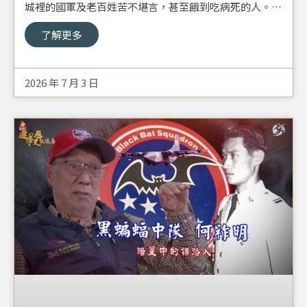
城裡的國軍及老百姓苦不堪言，甚至餓到吃病死的人。曹
思齊當時因考上軍校要去瀋陽報到，無奈出不去長春，於
了解更多
是透過了管道搭上軍機…。
2026 年 7 月 3 日