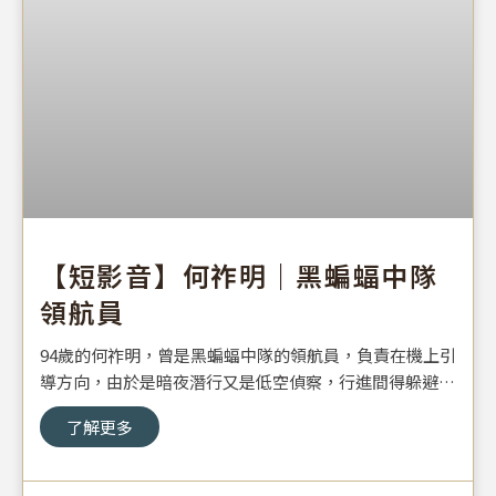
【短影音】何祚明｜黑蝙蝠中隊
領航員
94歲的何祚明，曾是黑蝙蝠中隊的領航員，負責在機上引
導方向，由於是暗夜潛行又是低空偵察，行進間得躲避障
礙物，更要不停計算目前所在位置、高度及行進方向，一
了解更多
分一秒都不得有誤差。