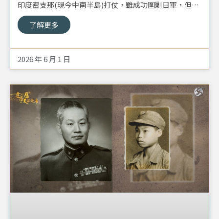
印度密支那(現今中南半島)打仗，雖成功圍剿日軍，但緬
甸的蠻荒森林令他難忘，他回憶去的時候有一萬多名國
了解更多
軍，但最終回來的只剩下一千多人…。
2026 年 6 月 1 日