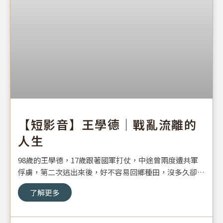
【短影音】王學德｜戰亂流離的
人生
98歲的王學德，17歲跟著國軍打仗，中途曾兩度遭共軍
俘虜，第二次逃出來後，好不容易回鄉種田，沒多久卻又
遇上共軍徵兵，因此他決定離家，與母親道別，也成了這
了解更多
輩子最痛心的回憶…。