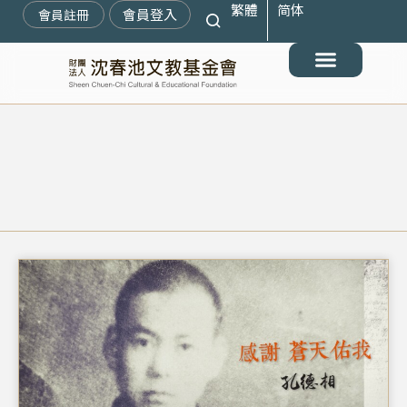
繁體
简体
跳
會員登入
會員註冊
至
主
要
最新消息
關於我們
搶救遷臺歷史記憶庫
展覽與活動
典藏文物
出版與文教推廣
支持我們
內
容
頁
頁
頁
頁
面
面
面
面