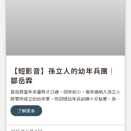
【短影音】孫立人的幼年兵團｜
鄒岳霖
鄒岳霖當年來臺時才15歲，因年紀小，後來被納入孫立人
將軍所成立的幼年軍，他回憶幼年兵訓練十分紮實，孫立
人對他們更像是對待子弟般，愛護之外也相當嚴格，記憶
了解更多
最深刻的便是和大象林旺一塊玩耍。