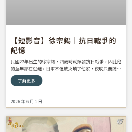
【短影音】徐宗錫｜抗日戰爭的
記憶
民國22年出生的徐宗錫，四歲時就爆發抗日戰爭，因此他
的童年都在逃難，日軍不但放火燒了他家，夜晚只要聽到
「日本人來了！」就得趕緊收拾行李連夜逃亡，『嘎砰嘎
了解更多
砰』槍聲對他而言，是一輩子都揮不去的夢魘。
2026 年 6 月 1 日