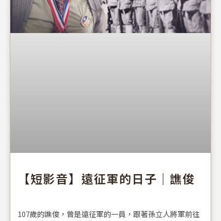
【短影音】遠征軍的日子｜譙俊
107歲的譙俊，曾是遠征軍的一員，跟著孫立人將軍前往