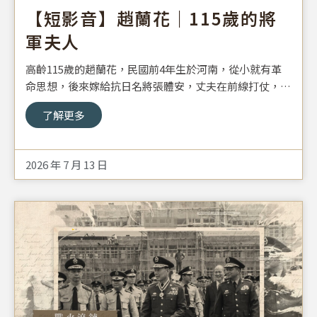
【短影音】趙蘭花｜115歲的將
軍夫人
高齡115歲的趙蘭花，民國前4年生於河南，從小就有革
命思想，後來嫁給抗日名將張體安，丈夫在前線打仗，她
就在後方組織婦女，2025年她以118歲高齡辭世，儘以此
了解更多
片緬懷這位偉大的將軍夫人。
2026 年 7 月 13 日