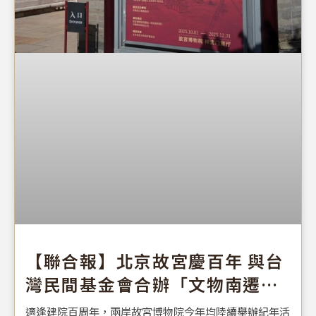
【聯合報】北京故宮慶百年 與台
灣民間基金會合辦「文物南遷紀
念展」
適逢建院百周年，兩岸故宮博物院今年均陸續舉辦紀年活