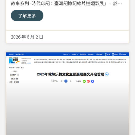
故事系列 -時代印記：臺灣記憶紀錄片巡迴影展」，於今
(5/22)日在臺中心之谷永續教育園區首先登場。本次巡展
了解更多
將陸續在臺中、台北、新北、桃園與新竹等五個縣市，放
映近20個場次的紀錄片，包括《故宮文物到臺灣》、《離
異之域》、《離亂之歌》《亂世小小兵》、《大陳大出
2026 年 6 月 2 日
走》、《富國島歸來》等，從多元視角呈現1949年國民
政府遷臺以來，不同省份遷臺者在臺落地生根與延續所屬
文化的歷程。