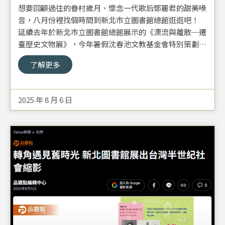
想要回顧過往的眷村歲月、懷念一代歌后鄧麗君的甜美嗓
音，八月份裡找個時間到新北市立圖書館總館逛逛吧！
延續去年於新北市立圖書館總館展示的《漂流與離散─遷
臺歷史文物展》，今年暑假沈春池文教基金會特別策劃
《轉角遇見舊時光》歷史文物展，以「1950至1980年代
了解更多
臺灣社會變遷與發展」為主軸，將基金會收藏的萬件近代
文物精選展出，透過一件件珍貴資料，帶大眾回味昔日生
活場景與社會變遷。
2025 年 8 月 6 日