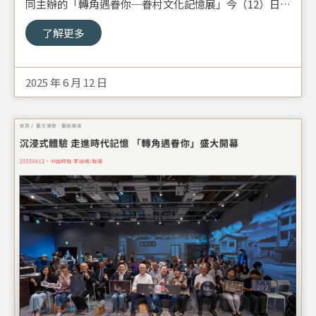
同主辦的「轉角遇眷你─眷村文化記憶展」今（12）日於
華山文創園區Magic Box 數位故事館正式揭幕，開啟一場
了解更多
關於遷臺與眷村的記憶之旅。本次展覽以沉浸式體驗手
法，透過光影、實物與影像交織，再現1949年後來臺軍
民的遷徙歲月與日常生活，今天一開幕就吸引很多文化
2025 年 6 月 12 日
界、學術界與政界人士蒞臨觀賞。