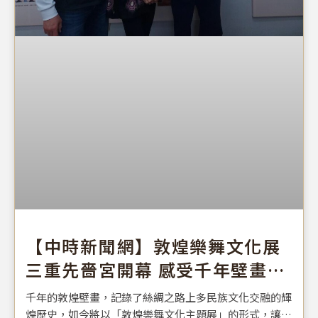
【中時新聞網】敦煌樂舞文化展
三重先嗇宮開幕 感受千年壁畫的
音樂舞蹈之美
千年的敦煌壁畫，記錄了絲綢之路上多民族文化交融的輝
煌歷史，如今將以「敦煌樂舞文化主題展」的形式，讓台