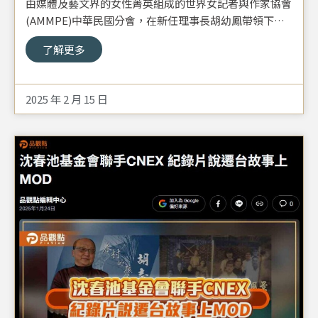
由媒體及藝文界的女性菁英組成的世界女記者與作家協會
(AMMPE)中華民國分會，在新任理事長胡幼鳳帶領下，
一行20餘人參訪國立臺灣戲曲學院戲曲文物館，透過換裝
了解更多
角色扮演感受京劇之美，同時欣賞復興京劇團61週年團慶
大戲《水滸英雄》精彩橋段。
2025 年 2 月 15 日