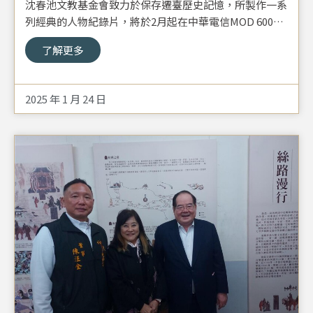
沈春池文教基金會致力於保存遷臺歷史記憶，所製作一系
列經典的人物紀錄片，將於2月起在中華電信MOD 600台
CNEX視納華仁紀實頻道播出。這是基金會與專業紀錄片
了解更多
平台的一次深度合作，希望讓更多觀眾欣賞到這些承載遷
臺故事的珍貴影像，一同守護大時代的記憶。
2025 年 1 月 24 日