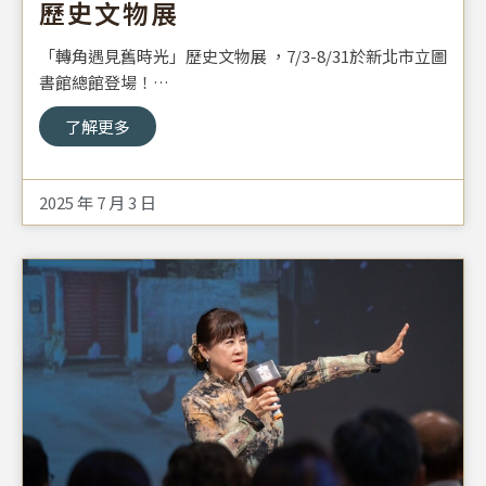
歷史文物展
「轉角遇見舊時光」歷史文物展 ，7/3-8/31於新北市立圖
書館總館登場！
延續去年於 #新北市立圖書館總館 、展示介紹 #遷臺歷史
了解更多
文物；今年暑假，我們特地策畫「 #轉角遇見舊時光 」展
覽，以「1950至1980年代臺灣社會變遷與發展」為主
軸，邀請您走進臺灣早年的時光廊道。
2025 年 7 月 3 日