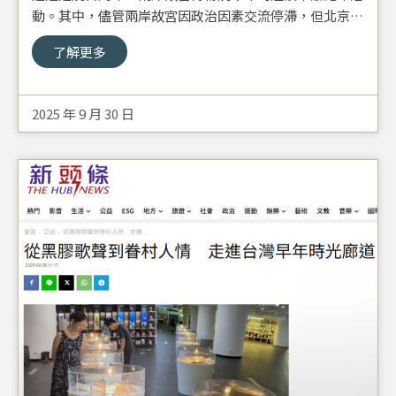
動。其中，儘管兩岸故宮因政治因素交流停滯，但北京故
宮博物院今年與台灣民間的沈春池文教基金會，聯合在北
了解更多
京故宮內神武門舉辦「故宮文物南遷紀念展」，將於明起
對外開放，成為少有的兩岸合作共慶故宮建院百年的案
例。
2025 年 9 月 30 日