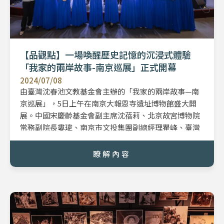
【品觀點】一場喚醒歷史記憶的沉浸式體驗
「我家的兩岸故事-南京巡展」正式開幕
2024/07/08
由臺灣沈春池文教基金會主辦的「我家的兩岸故事—南
京巡展」，5日上午在南京大報恩寺遺址博物館盛大開
展。中國宋慶齡基金會副主席沈蓓莉、北京故宮博物院
常務副院長婁瑋、南京市文投集團副總經理瞿峰、臺灣
中華文化推廣協會理事長趙怡、臺灣沈春池文教基金會
董事長沈慶京、兩岸知名媒體人黃智賢等人皆致詞祝
瞭解內容
賀；現場參與開幕式的貴賓約300人。其中包括高齡90
多歲、曾榮獲「感動中國十大人物」的高秉涵律師特別
從臺灣趕來參與盛會並觀展。