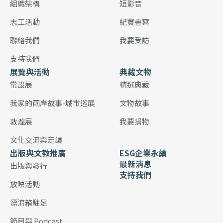
組織架構
短影音
志工活動
紀實書寫
聯絡我們
我要受訪
支持我們
展覽與活動
典藏文物
常設展
精選典藏
我家的兩岸故事-城市巡展
文物故事
敦煌展
我要捐物
文化交流與走讀
出版與文教推廣
ESG企業永續
最新消息
出版與發行
支持我們
放映活動
漂流箱駐足
節目與 Podcast