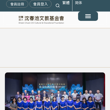
繁體
简体
跳
會員登入
會員註冊
至
主
要
最新消息
關於我們
搶救遷臺歷史記憶庫
展覽與活動
典藏文物
出版與文教推廣
支持我們
內
容