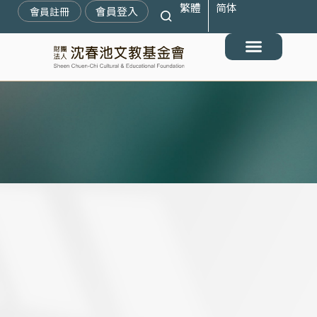
繁體
简体
跳
會員登入
會員註冊
至
主
要
最新消息
關於我們
搶救遷臺歷史記憶庫
展覽與活動
典藏文物
出版與文教推廣
支持我們
內
容