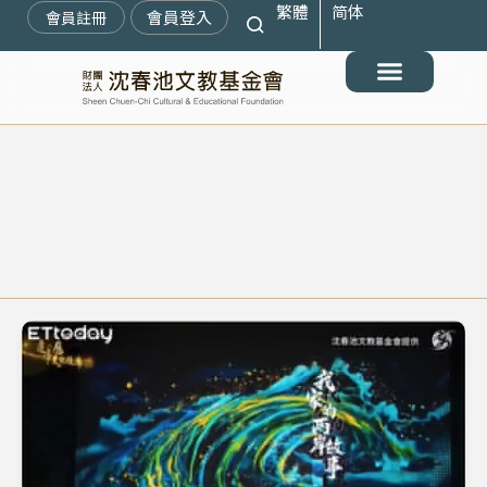
繁體
简体
跳
會員登入
會員註冊
至
主
要
最新消息
關於我們
搶救遷臺歷史記憶庫
展覽與活動
典藏文物
出版與文教推廣
支持我們
內
容