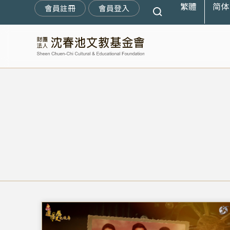
繁體
简体
跳
會員註冊
會員登入
至
主
要
內
容