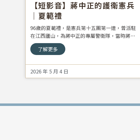
【短影音】蔣中正的護衛憲兵
｜夏範禮
96歲的夏範禮，是憲兵第十五團第一連，曾派駐
在江西廬山，為蔣中正的專屬警衛隊，當時蔣中
正的身邊，除了貼身護衛的外勤總隊外，就是憲
了解更多
兵，兩者相互制衡，還要荷槍實彈24hr防守，以
確保安全。
2026 年 5 月 4 日