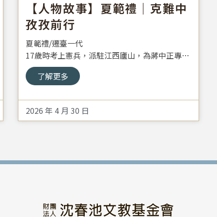
【人物故事】夏範禮｜克難中
孜孜前行
夏範禮/遷臺一代
17歲時考上憲兵，派駐江西廬山，為蔣中正專屬
警衛隊，後因戰火無法歸隊，轉當海軍，負責艦
了解更多
艇改造，曾榮獲國軍克難英雄獎。
2026 年 4 月 30 日