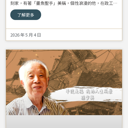
刻家，有著「畫魚聖手」美稱，個性浪漫的他，在政工幹
校任教時，既嚴格又不失幽默，讓學生對這名好老師留下
了解更多
了深刻印象。
2026 年 5 月 4 日