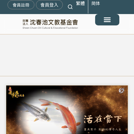
繁體
简体
跳
會員登入
會員註冊
至
主
要
最新消息
關於我們
搶救遷臺歷史記憶庫
展覽與活動
典藏文物
出版與文教推廣
支持我們
內
容