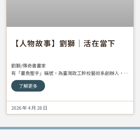
【人物故事】劉獅｜活在當下
劉獅/傳奇書畫家
有「畫魚聖手」稱號，為臺灣政工幹校藝術系創辦人，也
是著名書畫家劉海粟的姪子，他長於戰亂，一生卻過得自
了解更多
由奔放，是位傳奇浪漫的藝術大師。
2026 年 4 月 28 日