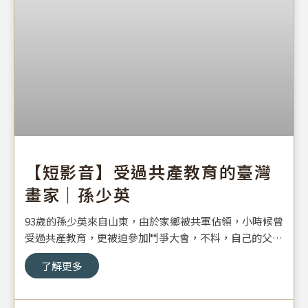
【短影音】受過共產教育的臺灣
畫家｜孫少英
93歲的孫少英來自山東，由於家鄉被共軍佔領，小時候曾
受過共產教育，更被迫參加鬥爭大會，不料，自己的父母
竟也遭批鬥而死！
了解更多