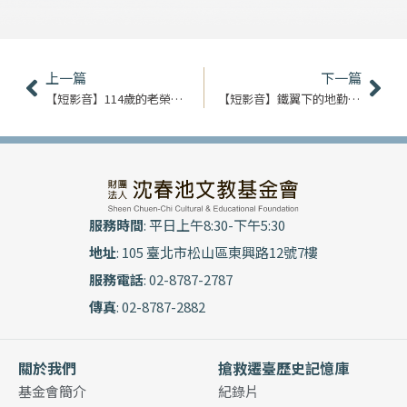
上一頁
下
上一篇
下一篇
【短影音】114歲的老榮民｜王學海
【短影音】鐵翼下的地勤英雄｜空軍少將 管玉成
服務時間
: 平日上午8:30-下午5:30
地址
: 105 臺北市松山區東興路12號7樓
服務電話
: 02-8787-2787
傳真
: 02-8787-2882
關於我們
搶救遷臺歷史記憶庫
基金會簡介
紀錄片