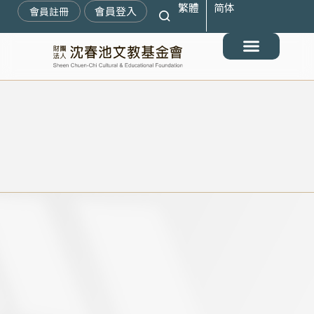
繁體
简体
跳
會員登入
會員註冊
至
主
要
最新消息
關於我們
搶救遷臺歷史記憶庫
展覽與活動
典藏文物
出版與文教推廣
支持我們
內
容