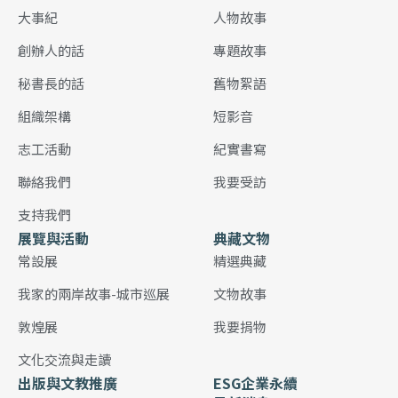
大事紀
人物故事
創辦人的話
專題故事
秘書長的話
舊物絮語
組織架構
短影音
志工活動
紀實書寫
聯絡我們
我要受訪
支持我們
展覽與活動
典藏文物
常設展
精選典藏
我家的兩岸故事-城市巡展
文物故事
敦煌展
我要捐物
文化交流與走讀
出版與文教推廣
ESG企業永續