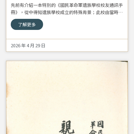
先前有介紹一本特別的《國民革命軍遺族學校校友通訊手
冊》，從中得知遺族學校成立的特殊背景；此校由當時的
總統蔣中正擔任校長，蔣宋美齡夫人擔任主席校董。校方
了解更多
除了投入齊全的設備與一流的師資，蔣夫人更將遺族學校
子弟視如己出，常親自督導學生自習；學生們私底下則以
親切的「蔣媽媽」來稱呼蔣夫人，以表內心的尊敬與感
2026 年 4 月 29 日
恩。遺族學校學生之一的霍剛回憶過往說到，學生入學後
一律住校，每人配發一個房間、一張鐵床、一個儲物木
箱、以及制服、衣服、毛巾、牙刷等生活用品。飲食上，
三餐都是四菜一湯，每天都還有新鮮的牛奶可喝。學校有
小學部及中學部，小學部學生修習社會、自然、作文、算
術等科目，中學則需至校內的花房、農場、乳牛場學習園
藝、農作、畜牧並加以實習，貫徹遺族學校的教育宗旨：
「雙手萬能、手腦並用」。霍剛更於學校的藝術課程中，
受到俞士詮老師的啟發，點燃他對藝術的熱誠，綻放才
華，走上當代抽象藝術創作這條道路。學校更培養出體育
主播傅達仁、畫家劉國松等知名優秀人才。