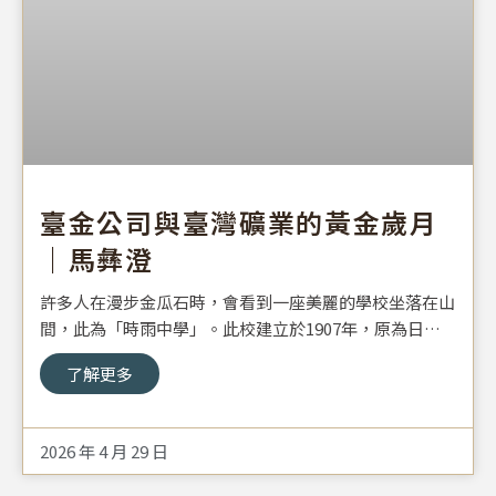
臺金公司與臺灣礦業的黃金歲月
｜馬彝澄
許多人在漫步金瓜石時，會看到一座美麗的學校坐落在山
間，此為「時雨中學」。此校建立於1907年，原為日治
時期的「金瓜石尋常高等小學校」，專供日本子弟就讀。
了解更多
1945年日本戰敗撤退，該校亦隨之廢除。國民政府接收
金瓜石地區後，政院經濟部資源委員會 成立「臺灣銅鑛
籌備處」，欲重啟礦石開採作業。該處擴大規模後，即於
2026 年 4 月 29 日
1949年在學校原址創辦「時雨國民中學」。基金會近期
收到幾件來自馬彝澄的文物，馬先生當年就是從大陸被派