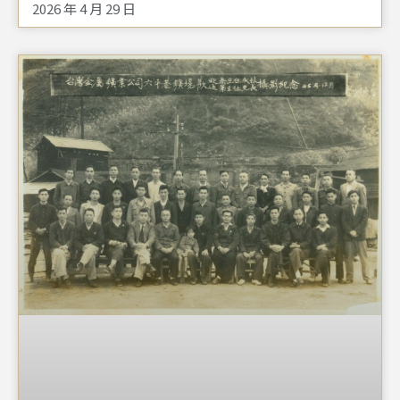
2026 年 4 月 29 日
公家或民間，皆有完整的開採知識系統。從第一張照片，
可看到許多採礦工人坐在木板車上，此工具稱為「臺
車」。在 「中國鑛冶工程學會」編撰的《 鑛冶辭典 》
中，解釋為「用以在坑內載運木料、機械及物料等之一種
矮車身車輛」。臺車又稱「輕便車」，顧名思義為在道路
搭建輕便軌道，並以簡易構造的臺車行駛其上，以人力或
獸力推動，運送物資或人員。臺車的製作方式為取一木質
平臺作為基座，外加四個鋼輪。照片中的臺車，為上下礦
坑、供採礦者所乘坐。因金瓜石多雨，故上方還加了雨
棚；有時臺車中間會放物料，故四週加上圍欄，以免乘坐
於側邊的人跌落。