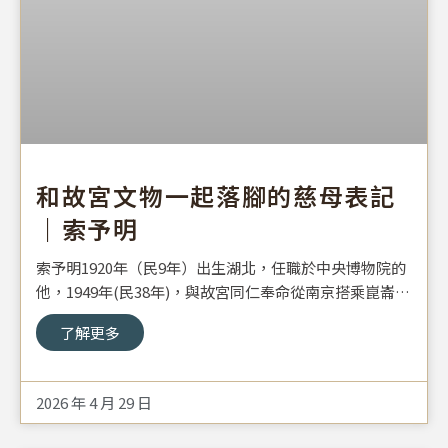
和故宮文物一起落腳的慈母表記
｜索予明
索予明1920年（民9年）出生湖北，任職於中央博物院的
他，1949年(民38年)，與故宮同仁奉命從南京搭乘崑崙
艦，押運第三批國寶來臺：「當時為了搬運文物上船，船
了解更多
員都被迫丟棄個人行囊，只留下一件手縫的布衫與兩枚銀
錢在身上。」
1988年(民77)，索公（後輩尊稱索公）終能返鄉探親，卻
2026 年 4 月 29 日
與母親天人永隔，老家親人也多失散。來臺灣之前，他原
以為僅是離開一時，很快能夠回到母親身邊。從小與母親