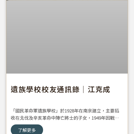
遺族學校校友通訊錄｜江克成
「國民革命軍遺族學校」於1928年在南京建立，主要招
收在北伐及辛亥革命中陣亡將士的子女，1949年因戰亂
遷移來臺，知名體育主播傅達仁、畫家劉國松、當代藝術
了解更多
家霍剛等，皆是這所學校的子弟。基金會典藏與遺族學校