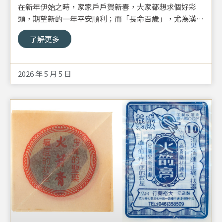
在新年伊始之時，家家戶戶賀新春，大家都想求個好彩
頭，期望新的一年平安順利；而「長命百歲」，尤為漢人
文化中，最常被提及的祝福之一。然在醫學不發達的過
了解更多
往，幼兒夭折率極高。老一輩總說孩子福薄擋不住煞，故
在嬰孩出生後，家族中的長輩會出資打造「長命鎖」，配
戴於孩子身上，寓意與百家借福，來替未成年的嬰孩趨吉
2026 年 5 月 5 日
避凶。基金會典藏品——「狀元及第如意形長命鎖」，即
為民國36年蒲玉蓓的大哥於南京出生時，由外祖父（時任
上海位育小學校長）贈予的禮物。基金會典藏品——「狀
元及第如意形長命鎖」，即為民國36年蒲玉蓓的大哥於南
京出生時，由外祖父（時任上海位育小學校長）贈予的禮
物。本件長命鎖為如意形鎖盒，正面刻著「狀元及第」四
字，正反兩面的外圈還刻有兩條躍然向上的魚龍，寓意
「魚躍龍門」，隱含家族望子成龍的期許。鎖盒反面的人
物紋飾為神仙人物，此處刻劃的應是「老子乘青牛西出函
谷關」一事。