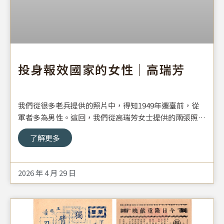
投身報效國家的女性｜高瑞芳
我們從很多老兵提供的照片中，得知1949年遷臺前，從
軍者多為男性。這回，我們從高瑞芳女士提供的兩張照片
中，看到難得的女性從軍照片。從1926年 革命北伐開
了解更多
始，就有女性因意識的抬頭，與應時代的需要，敢於突破
傳統社會的束縛及眼光，向父母開口爭取離開閨閣，勇敢
走進戰場從軍。她們史無前例成為軍中一股清新陽光的形
2026 年 4 月 29 日
象。女性軍人的職責與男性軍人一樣，都是保衛國家安
全，鞏固社會安定。因天生的體力與身體機能，女性較少
被分配至步兵部隊或戰鬥單位，大多隸屬於後勤單位，如
文書、情報、維修、通訊、軍醫與院校等軍事設施工作。