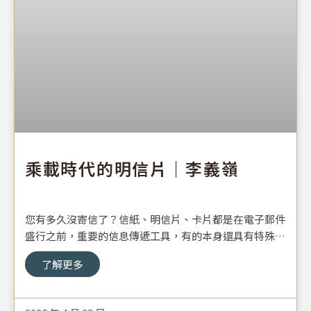
乘載時代的明信片｜李義嶺
您有多久沒寄信了？信紙、明信片、卡片都是在電子郵件
盛行之前，重要的信息傳遞工具，有的本身還具有特殊紀
念價值。基金會近期典藏的一張明信片，即可看出大時代
了解更多
背景下的特殊意義。李義嶺出生於1932年（民國21
年），祖籍安徽省宿，17歲時成為流亡學生，跟著軍隊來
臺。之後於政戰學校畢業，參與過823炮戰、金廈砲戰，