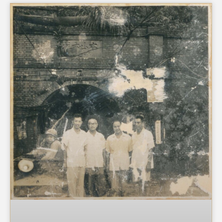
相依為命，在離開家鄉前往臺灣，拜別母親之時，母親給
他一件保暖的藍色背心，以及一些袁大頭、孫大頭硬幣傍
身零用。