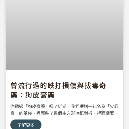
曾流行過的跌打損傷與拔毒奇
藥：狗皮膏藥
你聽過「狗皮膏藥」嗎？近期，我們獲贈一包名為「火箭
膏」的藥袋，裡面裝了數個由方形油紙對折、裡面糊著一
團黑黑硬硬、有點讓人不知所以然的藥膏。曾經歷那個年
了解更多
代的同事，便告知這是專門治療跌打損傷與疔瘡(臺語俗