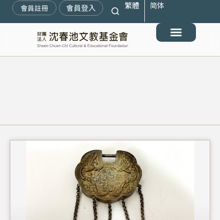
繁體
简体
跳
會員登入
會員註冊
至
主
要
最新消息
關於我們
搶救遷臺歷史記憶庫
展覽與活動
典藏文物
出版與文教推廣
支持我們
內
容
頁
頁
面
面