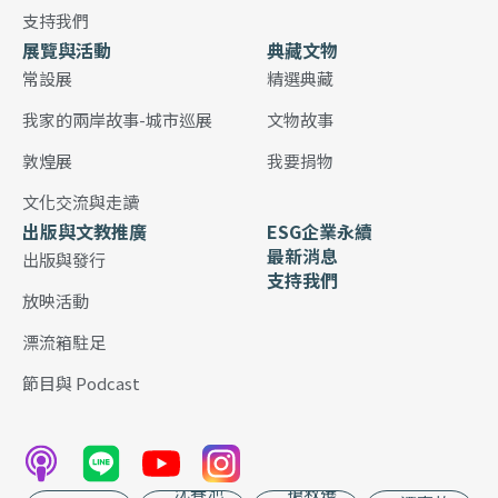
支持我們
展覽與活動
典藏文物
常設展
精選典藏
我家的兩岸故事-城市巡展
文物故事
敦煌展
我要捐物
文化交流與走讀
出版與文教推廣
ESG企業永續
最新消息
出版與發行
支持我們
放映活動
漂流箱駐足
節目與 Podcast
沈春池
搶救遷