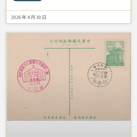
稱「疔子」，為細菌感染引起的毛囊及其周圍組織的急性
化膿性炎症)的「狗皮膏藥」。「火箭膏」是傳統的中醫
2026 年 4 月 30 日
外用貼布，民間俗稱「狗皮膏藥」。最初因看重狗皮具有
耐熱、結實、延展性強等特性，真的是取狗皮製成敷料！
使用時，需先用火或吹風機加熱使黑色的藥膏軟化，再貼
合患部以密封藥效。因其藥效持久，早期部分較為清貧的
家庭也顧不得衛生，為了節省，全家人一起共用。