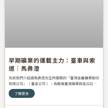
早期礦業的運載主力：臺車與索
道｜馬彝澄
先前我們介紹過馬彝澄先生所服務的「臺灣金屬鑛業股份
有限公司」（ 臺金公司 ），為戰後臺灣礦業與金瓜石地
區發展所帶來的貢獻。感謝馬寶蓮女士（馬先生之女）再
了解更多
次提供珍貴的歷史照片。本次我們透過幾張照片，為您介
紹當年的礦業實況。無論是採金、銅、煤、石油、天然
氣、甚至是木頭與或現代的砂石，臺灣一直以來，無論是