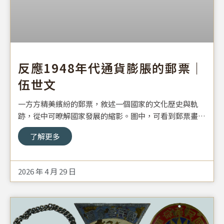
反應1948年代通貨膨脹的郵票｜
伍世文
一方方精美繽紛的郵票，敘述一個國家的文化歷史與軌
跡，從中可暸解國家發展的縮影。圖中，可看到郵票畫面
裡有架單翼飛機飛越萬里長城，以及「中華民國航空郵
了解更多
票」的字樣。此郵票為1930年代發行的航空郵票，當時
航空郵務已發達，對航空郵票的需求量逐漸增大。此款郵
票以能運送航空郵件的新式單翼機飛過中國長城為為圖
2026 年 4 月 29 日
案，呼應中國航空郵務日益興盛的背景。在郵票正中央及
左右下角，可看到「改作壹萬圓」的字樣，以及用空心十
字符號將原本票值覆蓋的情形。由此得知，郵票原先的面
額已被註銷，並蓋上新的票值，諸如將原本的參角、貳角
伍分、陸角與玖角，分別改作壹萬、貳萬、參萬元與伍萬