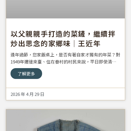
以父親親手打造的菜鏟，繼續拌
炒出思念的家鄉味｜王近年
逢年過節，您家飯桌上，是否有著自家才獨有的年菜？對
1949年遷徙來臺、住在眷村的村民來說，平日即使清貧
刻苦，過年依舊要好好慶祝一番，各家的特色年菜於是紛
了解更多
紛登場。王近年祖籍安徽涇縣，父親王世祿早年於金陵兵
工廠擔任技工，因國共內戰、全廠員工及眷屬從1948年
開始，於二年間陸續遷徙來臺，居住在君毅里的眷村中。
2026 年 4 月 29 日
因為生活艱苦，每戶人家皆利用兵工廠的廢棄用料，加工
成自家的炒菜鍋、菜鏟、剪刀等。在王近年先生的記憶
中，於他6歲之時（民42年），家中就有這些東西；圖中
這把菜鏟就是由王近年先生的父親，親手打造製成。