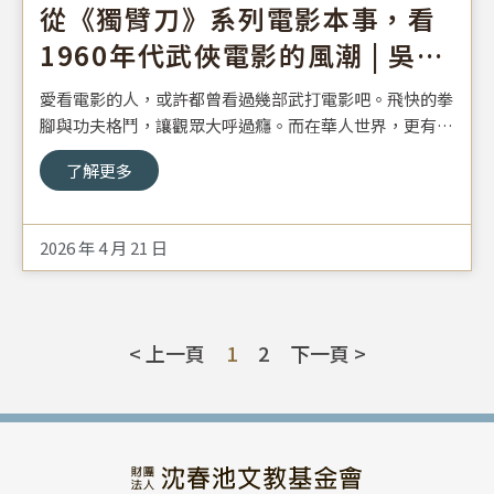
從《獨臂刀》系列電影本事，看
1960年代武俠電影的風潮 | 吳敏
信
愛看電影的人，或許都曾看過幾部武打電影吧。飛快的拳
腳與功夫格鬥，讓觀眾大呼過癮。而在華人世界，更有獨
樹一幟的武俠電影，以行俠仗義、武功高強的俠客為主
了解更多
角。這次我們就從幾張「 電影本事 」，來介紹1960年代
的武俠熱潮。所謂「電影本事」，即為一張約14×21公
分大小的電影宣傳單。現今若想知道上映電影的完整資訊
2026 年 4 月 21 日
與內容，上網查詢即可。然而在1950、1960年代，電影
資訊多由這樣薄薄的宣傳單得知。電影本事正面記載當期
的電影劇情與卡司，背面為當期或下期電影介紹，不時安
插各式廣告，也會列出反共標語，並依據節慶設計特別的
< 上一頁
1
2
下一頁 >
版面。基金會典藏的幾張電影本事中，有三張介紹的電影
片名都有「獨臂刀」。查詢之下，原來是香港導演張徹導
演於武俠片盛行之時的作品。